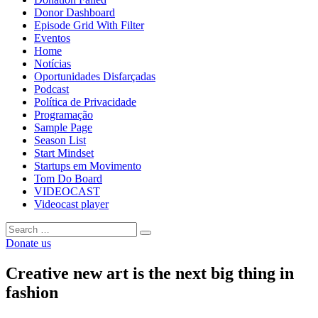
Donor Dashboard
Episode Grid With Filter
Eventos
Home
Notícias
Oportunidades Disfarçadas
Podcast
Política de Privacidade
Programação
Sample Page
Season List
Start Mindset
Startups em Movimento
Tom Do Board
VIDEOCAST
Videocast player
Donate us
Creative new art is the next big thing in
fashion