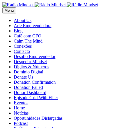
Menu
About Us
Arte Empreendedora
Blog
Café com CFO
Calm The Mind
Conexões
Contacto
Desafio Empreendedor
Despertar Mindset
Dígitos & Números
Domínio Digital
Donate Us
Donation Confirmation
Donation Failed
Donor Dashboard
Episode Grid With Filter
Eventos
Home
Notícias
Oportunidades Disfarçadas
Podcast