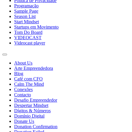
Política de Privacidade
Programação
Sample Page
Season List
Start Mindset
Startups em Movimento
Tom Do Board
VIDEOCAST
Videocast player
About Us
Arte Empreendedora
Blog
Café com CFO
Calm The Mind
Conexões
Contacto
Desafio Empreendedor
Despertar Mindset
Dígitos & Números
Domínio Digital
Donate Us
Donation Confirmation
Donation Failed